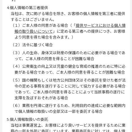
4.個人情報の第三者提供
当社は、次に掲げる場合を除き、お客様の個人情報を第三者に提供
することはございません。
（１）ご本人様の同意がある場合（「
提供サービスにおける個人情
報の取り扱いについて
」に定める第三者への提供につき、お客様
より同意を得た場合を含みます。）
（２）法令に基づく場合
（３）人の生命、身体又は財産の保護のために必要がある場合であ
って、ご本人様の同意を得ることが困難な場合
（４）公衆衛生の向上又は児童の健全な育成の推進のために特に必
要がある場合であって、ご本人様の同意を得ることが困難な場合
（５）国の機関もしくは地方公共団体又はその委託を受けた者が法
令の定める事務を遂行することに対して協力する必要がある場合
であって、ご本人様の同意を得ることによって当該事務の遂行に
支障を及ぼすおそれがある場合
（６）業務を円滑に遂行するため、利用目的の達成に必要な範囲内
で個人情報の取扱いの全部又は一部を委託する場合
5.個人情報取扱いの委託
当社は事業運営上、お客様により良いサービスを提供するために業
務の一部を外部に委託しています。業務委託先に対しては、個人情