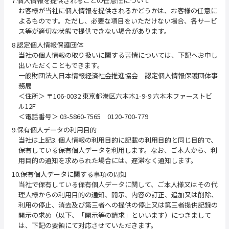
7.個人情報を提供されることの任意性について
お客様が当社に個人情報を提供されるかどうかは、お客様の任意に
よるものです。ただし、必要な項目をいただけない場合、各サービ
ス等が適切な状態で提供できない場合があります。
8.認定個人情報保護団体
当社の個人情報の取り扱いに関する苦情については、下記へお申し
出いただくこともできます。
一般財団法人日本情報経済社会推進協会 認定個人情報保護団体事
務局
＜住所＞ 〒106-0032 東京都港区六本木1-9-9 六本木ファーストビ
ル12F
＜電話番号＞ 03-5860-7565 0120-700-779
9.保有個人データの利用目的
当社は上記3. 個人情報の利用目的に記載の利用目的と同じ目的で、
保有している保有個人データを利用します。なお、ご本人から、利
用目的の通知を求められた場合には、遅滞なく通知します。
10.保有個人データに関する事項の周知
当社で保有している保有個人データに関して、ご本人様又はその代
理人様からの利用目的の通知、開示、内容の訂正、追加又は削除、
利用の停止、消去及び第三者への提供の停止又は第三者提供記録の
開示の求め（以下、「開示等の請求」といいます）につきまして
は、下記の要領にて対応させていただきます。