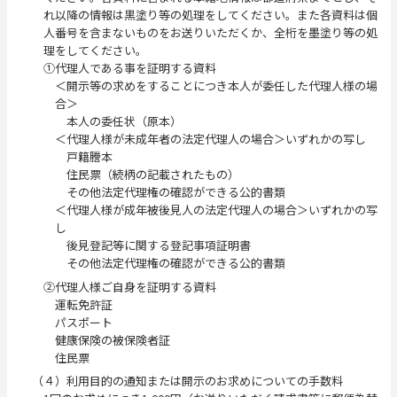
れ以降の情報は黒塗り等の処理をしてください。また各資料は個
人番号を含まないものをお送りいただくか、全桁を墨塗り等の処
理をしてください。
①代理人である事を証明する資料
＜開示等の求めをすることにつき本人が委任した代理人様の場
合＞
本人の委任状（原本）
＜代理人様が未成年者の法定代理人の場合＞いずれかの写し
戸籍謄本
住民票（続柄の記載されたもの）
その他法定代理権の確認ができる公的書類
＜代理人様が成年被後見人の法定代理人の場合＞いずれかの写
し
後見登記等に関する登記事項証明書
その他法定代理権の確認ができる公的書類
②代理人様ご自身を証明する資料
運転免許証
パスポート
健康保険の被保険者証
住民票
（４）利用目的の通知または開示のお求めについての手数料