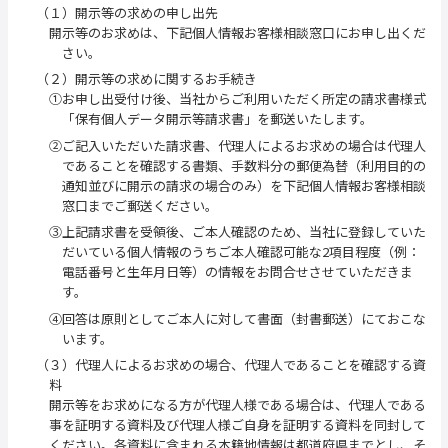
（１）開示等の求めの申し出先
開示等のお求めは、下記個人情報お客様相談窓口にお申し出くだ
さい。
（２）開示等の求めに関するお手続き
①お申し出受付け後、当社からご利用いただく所定の請求書様式
「保有個人データ開示等請求書」を郵送いたします。
②ご記入いただいた請求書、代理人によるお求めの場合は代理人
であることを確認する書類、手数料分の郵便為替（利用目的の
通知並びに開示の請求の場合のみ）を下記個人情報お客様相談
窓口までご郵送ください。
③上記請求書を受領後、ご本人確認のため、当社に登録していた
だいている個人情報のうちご本人確認可能な2項目程度（例：
電話番号と生年月日等）の情報をお問合せさせていただきま
す。
④回答は原則としてご本人に対して書面（封書郵送）にておこな
います。
（３）代理人によるお求めの場合、代理人であることを確認する資
料
開示等をお求めになる方が代理人様である場合は、代理人である
事を証明する資料及び代理人様ご自身を証明する資料を同封して
ください。各資料に含まれる本籍地情報は都道府県までとし、そ