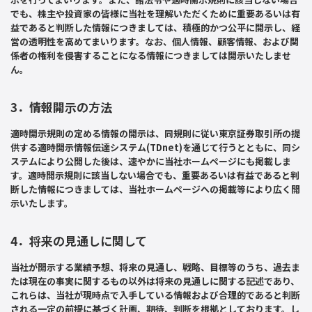
でも、株主や投資家の皆様に当社を理解いただくために重要あるいは有
益であると判断した情報につきましては、積極的かつ公平に開示し、経
営の透明性を高めてまいります。なお、個人情報、顧客情報、および関
係者の権利を侵害することになる情報につきましては開示いたしませ
ん。
3．情報開示の方法
適時開示規則の定める情報の開示は、同規則に従い東京証券取引所の提
供する適時開示情報伝達システム(TDnet)を通じて行うとともに、同シ
ステムにより公開した後は、速やかに当社ホームページにも掲載しま
す。適時開示規則に該当しない場合でも、重要あるいは有益であると判
断した情報につきましては、当社ホームページへの掲載等により広く開
示いたします。
4．将来の見通しに関して
当社が開示する業績予想、将来の見通し、戦略、目標等のうち、過去ま
たは現在の事実に関するもの以外は将来の見通しに関する記述であり、
これらは、当社が現時点で入手している情報および合理的であると判断
される一定の前提に基づく計画、期待、判断を根拠としております。し