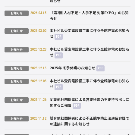
知らせ
『第2回 人材不足・人手不足 対策EXPO』のお知
2026.04.15
お知らせ
らせ
本社ビル受変電設備工事に伴う全館停電のお知ら
2026.03.02
お知らせ
せ
PDF
本社ビル受変電設備工事に伴う全館停電のお知ら
2025.12.23
お知らせ
せ
PDF
2025年 冬季休業のお知らせ
2025.12.15
PDF
お知らせ
本社ビル受変電設備工事に伴う全館停電のお知ら
2025.12.05
お知らせ
せ
PDF
同業他社関係者による営業秘密の不正持ち出しに
2025.11.26
お知らせ
関するご報告
PDF
競合他社関係者による不正競争防止法違反容疑で
2025.11.12
お知らせ
の逮捕に関するお知らせ