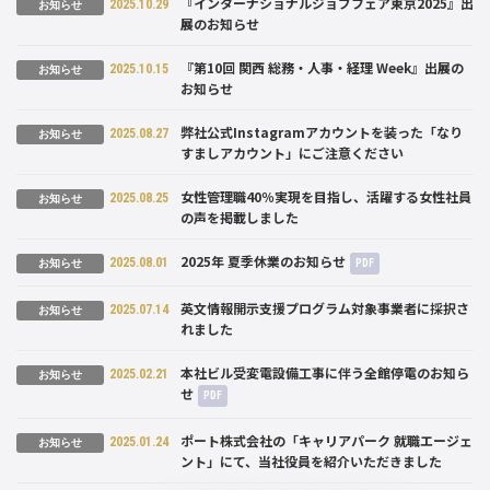
『インターナショナルジョブフェア東京2025』出
2025.10.29
お知らせ
展のお知らせ
『第10回 関西 総務・人事・経理 Week』出展の
2025.10.15
お知らせ
お知らせ
弊社公式Instagramアカウントを装った「なり
2025.08.27
お知らせ
すましアカウント」にご注意ください
女性管理職40％実現を目指し、活躍する女性社員
2025.08.25
お知らせ
の声を掲載しました
2025年 夏季休業のお知らせ
2025.08.01
PDF
お知らせ
英文情報開示支援プログラム対象事業者に採択さ
2025.07.14
お知らせ
れました
本社ビル受変電設備工事に伴う全館停電のお知ら
2025.02.21
お知らせ
せ
PDF
ポート株式会社の「キャリアパーク 就職エージェ
2025.01.24
お知らせ
ント」にて、当社役員を紹介いただきました